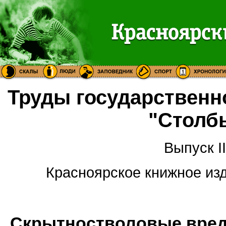
Труды государственн
"Столб
Выпуск II
Красноярское книжное изда
Скрытностволовые вред