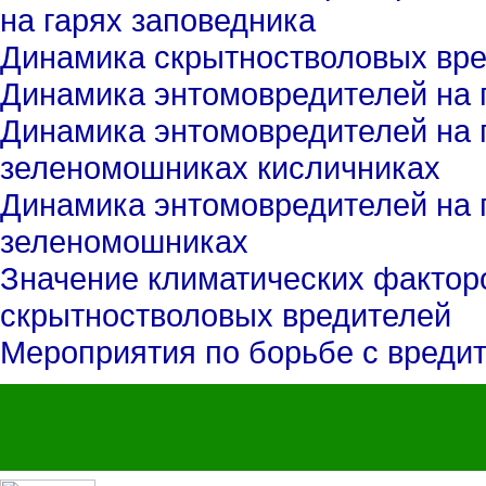
на гарях заповедника
Динамика скрытностволовых вре
Динамика энтомовредителей на г
Динамика энтомовредителей на г
зеленомошниках кисличниках
Динамика энтомовредителей на г
зеленомошниках
Значение климатических факторо
скрытностволовых вредителей
Мероприятия по борьбе с вреди