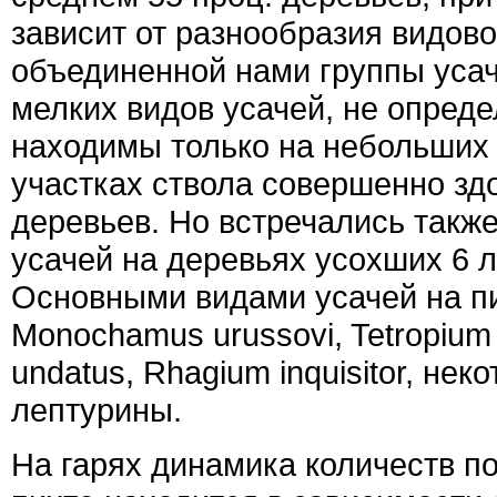
зависит от разнообразия видово
объединенной нами группы усач
мелких видов усачей, не опред
находимы только на небольших
участках ствола совершенно зд
деревьев. Но встречались такж
усачей на деревьях усохших 6 л
Основными видами усачей на п
Monochamus urussovi, Tetropiu
undatus, Rhagium inquisitor, не
лептурины.
На гарях динамика количеств по